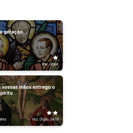
 a geração
Voz, Órgão
m vossas mãos entrego o
pírito
anta
Voz, Órgão, SATB