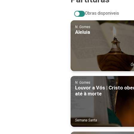
Obras disponiveis
N. Gomes
Aleluia
Ó
N. Gomes
Louvor a Vós | Cristo ob
até à morte
Semana Santa