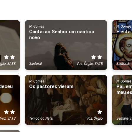
N. Gomes
N. Gomes
Cantai ao Senhor um cântico
É esta
novo
rgão, SATB
Santoral
Voz, Órgão, SATB
Santoral
N. Gomes
N. Gomes
edeceu
Os pastores vieram
Pai, e
meu es
Voz, SATB
Tempo do Natal
Voz, Órgão
Semana S