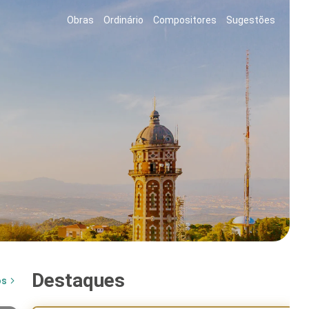
Obras
Ordinário
Compositores
Sugestões
Destaques
os