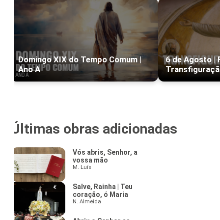
Domingo XIX do Tempo Comum |
6 de Agosto | 
Ano A
Transfiguraçã
Últimas obras adicionadas
Vós abris, Senhor, a
vossa mão
M. Luís
Salve, Rainha | Teu
coração, ó Maria
N. Almeida