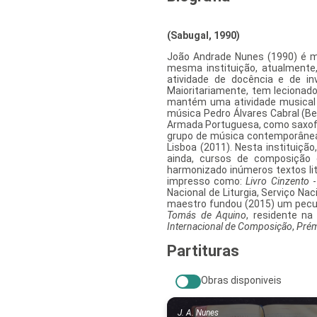
(Sabugal, 1990)
João Andrade Nunes (1990) é mes
mesma instituição, atualmente,
atividade de docência e de in
Maioritariamente, tem lecionado 
mantém uma atividade musical d
música Pedro Álvares Cabral (Be
Armada Portuguesa, como saxofon
grupo de música contemporân
Lisboa (2011). Nesta instituiç
ainda, cursos de composição
harmonizado inúmeros textos li
impresso como:
Livro Cinzento
Nacional de Liturgia, Serviço Na
maestro fundou (2015) um peculi
Tomás de Aquino
, residente n
Internacional de Composição
,
Prém
Partituras
Obras disponiveis
J. A. Nunes