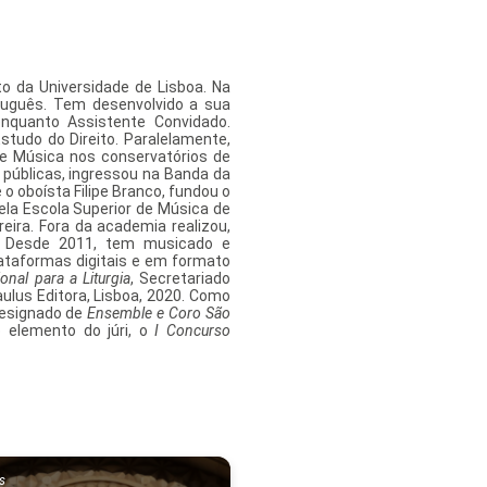
to da Universidade de Lisboa. Na
rtuguês. Tem desenvolvido a sua
enquanto Assistente Convidado.
Estudo do Direito. Paralelamente,
de Música nos conservatórios de
 públicas, ingressou na Banda da
 oboísta Filipe Branco, fundou o
ela Escola Superior de Música de
ira. Fora da academia realizou,
. Desde 2011, tem musicado e
ataformas digitais e em formato
onal para a Liturgia
, Secretariado
aulus Editora, Lisboa, 2020. Como
designado de
Ensemble e Coro São
 elemento do júri, o
I Concurso
es