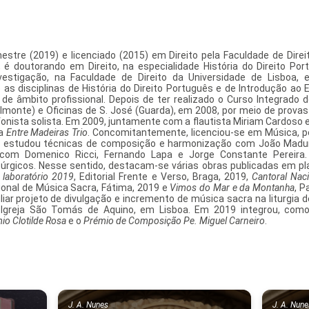
tre (2019) e licenciado (2015) em Direito pela Faculdade de Direi
 é doutorando em Direito, na especialidade História do Direito Po
vestigação, na Faculdade de Direito da Universidade de Lisboa, 
as disciplinas de História do Direito Português e de Introdução ao 
e âmbito profissional. Depois de ter realizado o Curso Integrado 
lmonte) e Oficinas de S. José (Guarda), em 2008, por meio de provas
ista solista. Em 2009, juntamente com a flautista Miriam Cardoso e o
ea
Entre Madeiras Trio
. Concomitantemente, licenciou-se em Música, p
ão, estudou técnicas de composição e harmonização com João Madure
 com Domenico Ricci, Fernando Lapa e Jorge Constante Pereira
túrgicos. Nesse sentido, destacam-se várias obras publicadas em pl
-
laboratório 2019
, Editorial Frente e Verso, Braga, 2019,
Cantoral Naci
cional de Música Sacra, Fátima, 2019 e
Vimos do Mar e da Montanha
, P
ar projeto de divulgação e incremento de música sacra na liturgia 
a Igreja São Tomás de Aquino, em Lisboa. Em 2019 integrou, como
io Clotilde Rosa
e o
Prémio de Composição Pe. Miguel Carneiro
.
J. A. Nunes
J. A. Nun